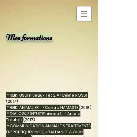
Mes formations
* REIKI USUI niveaux 1 et 2 => Céline ROSSI
(2017)
* REIKI ANIMALIER => Centre NAMASTE
(2018)
* DIALOGUE INTUITIF niveau 1 => Ariane
Troubat
(2017)
* COMMUNICATION ANIMALE & TRAITEMENTS
ENERGETIQUES => EQUITALLIANCE & Gilles