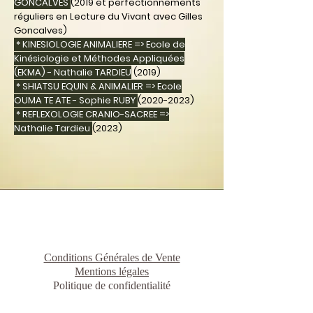
GONCALVES
(2019 et perfectionnements
réguliers en Lecture du Vivant avec Gilles
Goncalves)
* KINESIOLOGIE ANIMALIERE => Ecole de
Kinésiologie et Méthodes Appliquées
(EKMA) - Nathalie TARDIEU
(2019)
* SHIATSU EQUIN & ANIMALIER => Ecole
OUMA TE ATE - Sophie RUBY
(2020-2023)
* REFLEXOLOGIE CRANIO-SACREE =>
Nathalie Tardieu
(2023)
Conditions Générales de Vente
Mentions légales
Politique de confidentialité